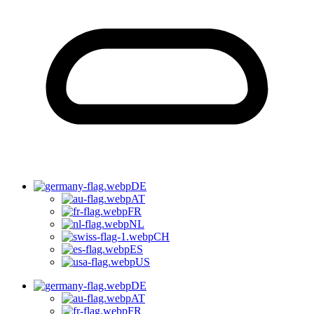
DE
AT
FR
NL
CH
ES
US
DE
AT
FR