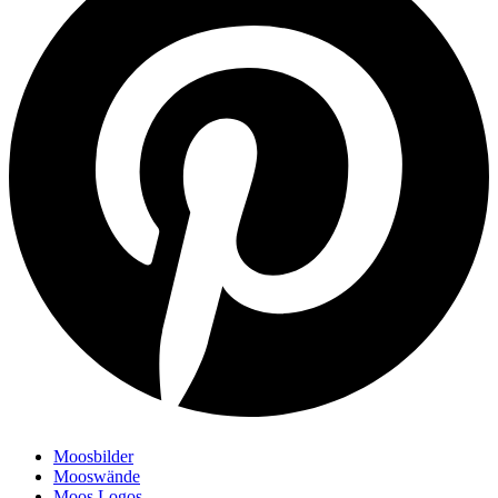
Moosbilder
Mooswände
Moos Logos