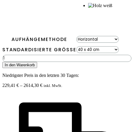
AUFHÄNGEMETHODE
STANDARDISIERTE GRÖSSE
Moosbild
PFLANZEN
In den Warenkorb
Acebo
PINK
Niedrigster Preis in den letzten 30 Tagen:
Menge
Preisspanne:
229,41
€
–
2614,30
€
inkl. MwSt.
229,41 €
bis
2614,30 €