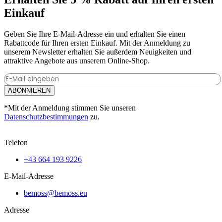
gewählt
weist
werden
Einkauf
mehrere
Varianten
auf.
Geben Sie Ihre E-Mail-Adresse ein und erhalten Sie einen
Die
Rabattcode für Ihren ersten Einkauf. Mit der Anmeldung zu
Optionen
unserem Newsletter erhalten Sie außerdem Neuigkeiten und
können
attraktive Angebote aus unserem Online-Shop.
auf
der
Produktseite
ABONNIEREN
gewählt
werden
*Mit der Anmeldung stimmen Sie unseren
Datenschutzbestimmungen
zu.
Telefon
+43 664 193 9226
E-Mail-Adresse
bemoss@bemoss.eu
Adresse