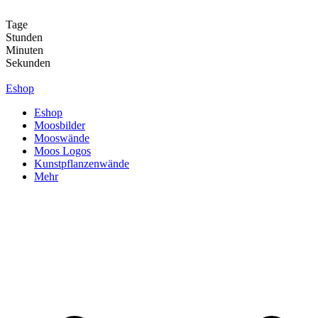
Zum
Inhalt
Tage
springen
Stunden
Minuten
Sekunden
Eshop
Eshop
Moosbilder
Mooswände
Moos Logos
Kunstpflanzenwände
Mehr