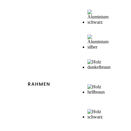
229,41 €
bis
2614,30 €
RAHMEN