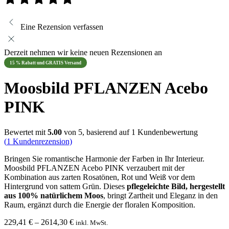
Eine Rezension verfassen
Derzeit nehmen wir keine neuen Rezensionen an
15 % Rabatt und GRATIS Versand
Moosbild PFLANZEN Acebo
PINK
Bewertet mit
5.00
von 5, basierend auf
1
Kundenbewertung
(
1
Kundenrezension)
Bringen Sie romantische Harmonie der Farben in Ihr Interieur.
Moosbild PFLANZEN Acebo PINK verzaubert mit der
Kombination aus zarten Rosatönen, Rot und Weiß vor dem
Hintergrund von sattem Grün. Dieses
pflegeleichte Bild, hergestellt
aus 100% natürlichem Moos
, bringt Zartheit und Eleganz in den
Raum, ergänzt durch die Energie der floralen Komposition.
Preisspanne:
229,41
€
–
2614,30
€
inkl. MwSt.