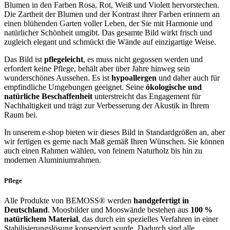
Blumen in den Farben Rosa, Rot, Weiß und Violett hervorstechen.
Die Zartheit der Blumen und der Kontrast ihrer Farben erinnern an
einen blühenden Garten voller Leben, der Sie mit Harmonie und
natürlicher Schönheit umgibt. Das gesamte Bild wirkt frisch und
zugleich elegant und schmückt die Wände auf einzigartige Weise.
Das Bild ist
pflegeleicht
, es muss nicht gegossen werden und
erfordert keine Pflege, behält aber über Jahre hinweg sein
wunderschönes Aussehen. Es ist
hypoallergen
und daher auch für
empfindliche Umgebungen geeignet. Seine
ökologische und
natürliche Beschaffenheit
unterstreicht das Engagement für
Nachhaltigkeit und trägt zur Verbesserung der Akustik in Ihrem
Raum bei.
In unserem e-shop bieten wir dieses Bild in Standardgrößen an, aber
wir fertigen es gerne nach Maß gemäß Ihren Wünschen. Sie können
auch einen Rahmen wählen, von feinem Naturholz bis hin zu
modernen Aluminiumrahmen.
Pflege
Alle Produkte von BEMOSS® werden
handgefertigt in
Deutschland
. Moosbilder und Mooswände bestehen aus
100 %
natürlichem Material
, das durch ein spezielles Verfahren in einer
Stabilisierungslösung konserviert wurde. Dadurch sind alle