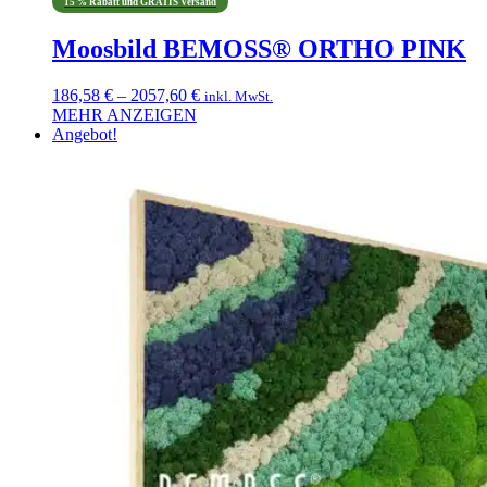
15 % Rabatt und GRATIS Versand
Moosbild BEMOSS® ORTHO PINK
Preisspanne:
186,58
€
–
2057,60
€
inkl. MwSt.
186,58 €
MEHR ANZEIGEN
Dieses
bis
Angebot!
Produkt
2057,60 €
weist
mehrere
Varianten
auf.
Die
Optionen
können
auf
der
Produktseite
gewählt
werden