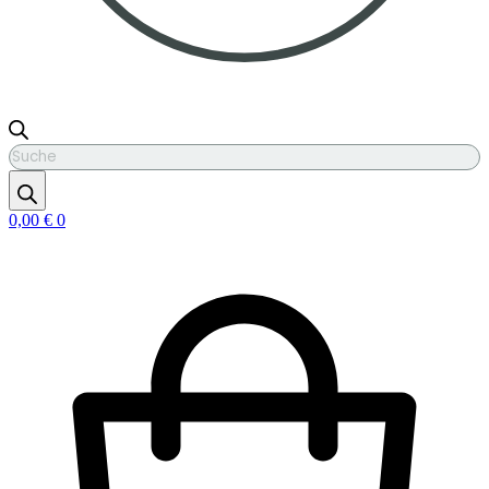
Products
search
0,00
€
0