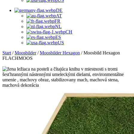
US
DE
AT
FR
NL
CH
ES
US
Start
/
Moosbilder
/
Moosbilder Hexagon
/ Moosbild Hexagon
FLACHMOOS