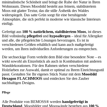
minimalistische Schönheit und bringt die Ruhe der Natur in Ihren
Wohnraum. Dieses Moosbild besteht aus feinem, stabilisiertem
Moos mit glatter Textur, das die stille Ästhetik des Waldes
widerspiegelt. Das satte Grün sorgt für eine beruhigende
Atmosphäre, die sich perfekt in moderne wie klassische Interieurs
einfügt.
Gefertigt aus
100 % natürlichem, stabilisiertem Moos
, ist dieses
Bild vollständig
pflegefrei
und
hypoallergen
– ideal für Allergiker
und alle, die pflegeleichte Lösungen bevorzugen. Es ist in
verschiedenen Größen erhältlich und kann auch maßgefertigt
werden, um Ihren individuellen Anforderungen zu entsprechen.
Die sechseckige Form verleiht dem Bild eine besondere Note – es
wirkt sowohl als Einzelstück als auch in Kombination mit anderen
Wanddekorationen. Für den Rahmen stehen verschiedene
Holzfarben zur Auswahl, damit er optimal zu Ihrem Einrichtungsstil
passt. Gestalten Sie Ihr eigenes Stück Natur mit dem
Moosbild
Hexagon FLACHMOOS
und entdecken Sie den Zauber
nachhaltigen Designs.
Pflege
Alle Produkte von BEMOSS® werden
handgefertigt in
Deutschland
. Moosbilder und Mooswände bestehen aus
100 %