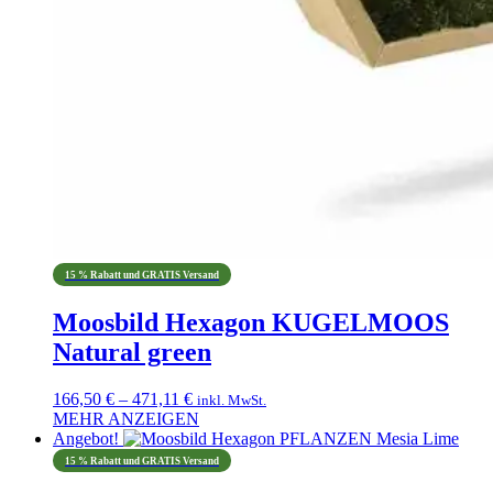
15 % Rabatt und GRATIS Versand
Moosbild Hexagon KUGELMOOS
Natural green
Preisspanne:
166,50
€
–
471,11
€
inkl. MwSt.
166,50 €
MEHR ANZEIGEN
Dieses
bis
Angebot!
Produkt
471,11 €
15 % Rabatt und GRATIS Versand
weist