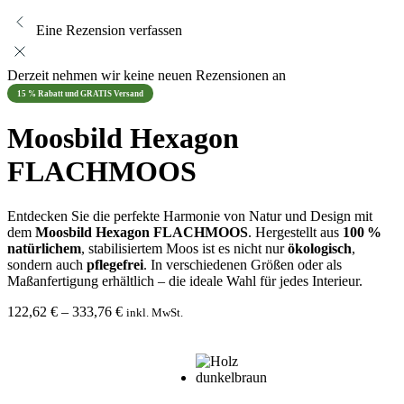
Eine Rezension verfassen
Derzeit nehmen wir keine neuen Rezensionen an
15 % Rabatt und GRATIS Versand
Moosbild Hexagon
FLACHMOOS
Entdecken Sie die perfekte Harmonie von Natur und Design mit
dem
Moosbild Hexagon FLACHMOOS
. Hergestellt aus
100 %
natürlichem
, stabilisiertem Moos ist es nicht nur
ökologisch
,
sondern auch
pflegefrei
. In verschiedenen Größen oder als
Maßanfertigung erhältlich – die ideale Wahl für jedes Interieur.
Preisspanne:
122,62
€
–
333,76
€
inkl. MwSt.
122,62 €
bis
333,76 €