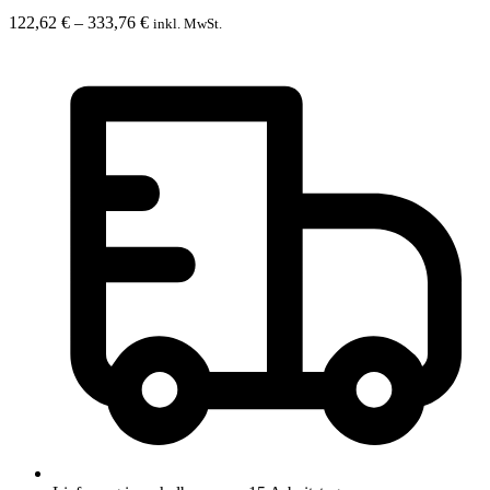
Preisspanne:
122,62
€
–
333,76
€
inkl. MwSt.
122,62 €
bis
333,76 €