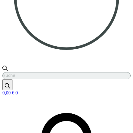
Products
search
0,00
€
0