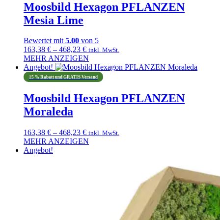
mehrere
Moosbild Hexagon PFLANZEN
Varianten
Mesia Lime
auf.
Die
Optionen
Bewertet mit
5.00
von 5
können
Preisspanne:
163,38
€
–
468,23
€
inkl. MwSt.
auf
163,38 €
MEHR ANZEIGEN
der
Dieses
bis
Angebot!
Produktseite
Produkt
468,23 €
15 % Rabatt und GRATIS Versand
gewählt
weist
werden
mehrere
Moosbild Hexagon PFLANZEN
Varianten
Moraleda
auf.
Die
Optionen
Preisspanne:
163,38
€
–
468,23
€
inkl. MwSt.
können
163,38 €
MEHR ANZEIGEN
auf
Dieses
bis
Angebot!
der
Produkt
468,23 €
Produktseite
weist
gewählt
mehrere
werden
Varianten
auf.
Die
Optionen