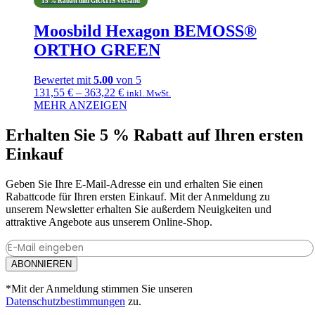
15 % Rabatt und GRATIS Versand
Moosbild Hexagon BEMOSS®
ORTHO GREEN
Bewertet mit
5.00
von 5
Preisspanne:
131,55
€
–
363,22
€
inkl. MwSt.
131,55 €
MEHR ANZEIGEN
Dieses
bis
Produkt
363,22 €
Erhalten Sie 5 % Rabatt auf Ihren ersten
weist
Einkauf
mehrere
Varianten
auf.
Geben Sie Ihre E-Mail-Adresse ein und erhalten Sie einen
Die
Rabattcode für Ihren ersten Einkauf. Mit der Anmeldung zu
Optionen
unserem Newsletter erhalten Sie außerdem Neuigkeiten und
können
attraktive Angebote aus unserem Online-Shop.
auf
der
Produktseite
ABONNIEREN
gewählt
werden
*Mit der Anmeldung stimmen Sie unseren
Datenschutzbestimmungen
zu.