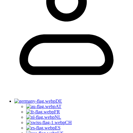
DE
AT
FR
NL
CH
ES