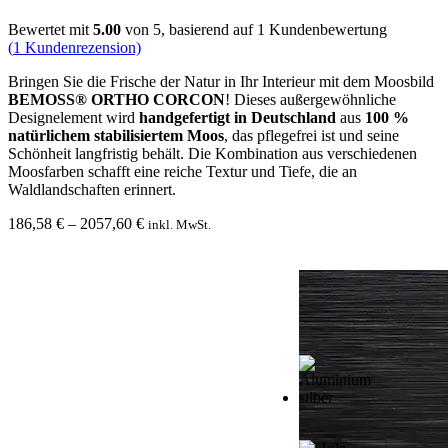
Bewertet mit
5.00
von 5, basierend auf
1
Kundenbewertung
(
1
Kundenrezension)
Bringen Sie die Frische der Natur in Ihr Interieur mit dem Moosbild
BEMOSS® ORTHO CORCON
! Dieses außergewöhnliche
Designelement wird
handgefertigt in Deutschland
aus
100 %
natürlichem stabilisiertem Moos
, das pflegefrei ist und seine
Schönheit langfristig behält. Die Kombination aus verschiedenen
Moosfarben schafft eine reiche Textur und Tiefe, die an
Waldlandschaften erinnert.
Preisspanne:
186,58
€
–
2057,60
€
inkl. MwSt.
186,58 €
bis
2057,60 €