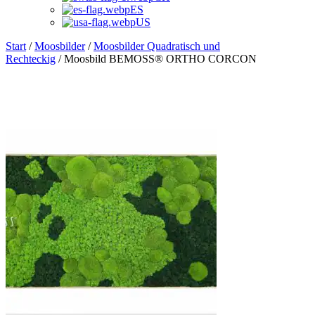
ES
US
Start
/
Moosbilder
/
Moosbilder Quadratisch und
Rechteckig
/ Moosbild BEMOSS® ORTHO CORCON