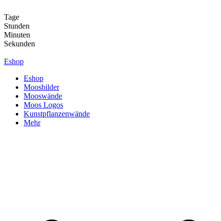
Zum
Inhalt
Tage
springen
Stunden
Minuten
Sekunden
Eshop
Eshop
Moosbilder
Mooswände
Moos Logos
Kunstpflanzenwände
Mehr