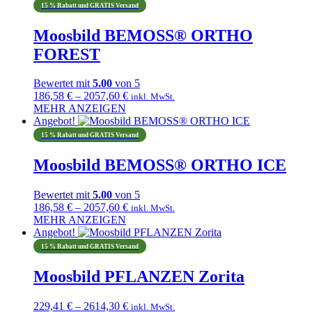
Produkt
3812,75 €
15 % Rabatt und GRATIS Versand
weist
mehrere
Moosbild BEMOSS® ORTHO
Varianten
FOREST
auf.
Die
Optionen
Bewertet mit
5.00
von 5
können
Preisspanne:
186,58
€
–
2057,60
€
inkl. MwSt.
auf
186,58 €
MEHR ANZEIGEN
der
Dieses
bis
Angebot!
Produktseite
Produkt
2057,60 €
15 % Rabatt und GRATIS Versand
gewählt
weist
werden
mehrere
Moosbild BEMOSS® ORTHO ICE
Varianten
auf.
Bewertet mit
5.00
von 5
Die
Preisspanne:
186,58
€
–
2057,60
€
Optionen
inkl. MwSt.
186,58 €
MEHR ANZEIGEN
können
Dieses
bis
Angebot!
auf
Produkt
2057,60 €
der
15 % Rabatt und GRATIS Versand
weist
Produktseite
mehrere
gewählt
Moosbild PFLANZEN Zorita
Varianten
werden
auf.
Preisspanne:
229,41
€
–
2614,30
€
Die
inkl. MwSt.