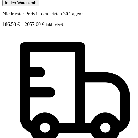
BEMOSS®
In den Warenkorb
ORTHO
CORCON
Niedrigster Preis in den letzten 30 Tagen:
Menge
Preisspanne:
186,58
€
–
2057,60
€
inkl. MwSt.
186,58 €
bis
2057,60 €