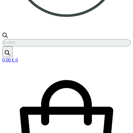
Products
search
0,00
€
0