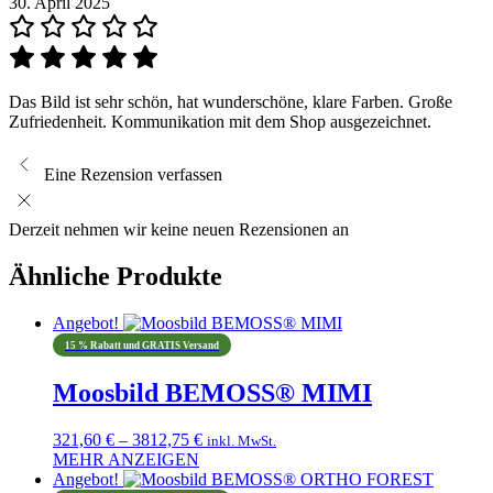
30. April 2025
Das Bild ist sehr schön, hat wunderschöne, klare Farben. Große
Zufriedenheit. Kommunikation mit dem Shop ausgezeichnet.
Eine Rezension verfassen
Derzeit nehmen wir keine neuen Rezensionen an
Ähnliche Produkte
Angebot!
15 % Rabatt und GRATIS Versand
Moosbild BEMOSS® MIMI
Preisspanne:
321,60
€
–
3812,75
€
inkl. MwSt.
321,60 €
MEHR ANZEIGEN
Dieses
bis
Angebot!