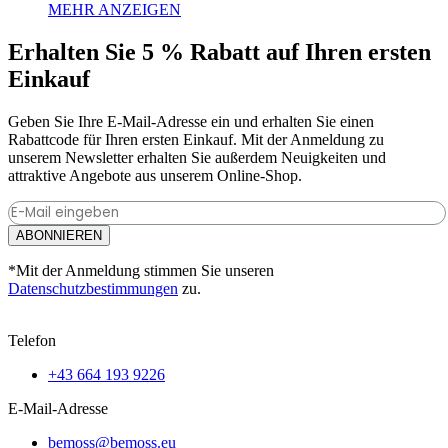
229,41 €
MEHR ANZEIGEN
Optionen
Dieses
bis
können
Produkt
2614,30 €
auf
Erhalten Sie 5 % Rabatt auf Ihren ersten
weist
der
Einkauf
mehrere
Produktseite
Varianten
gewählt
auf.
werden
Geben Sie Ihre E-Mail-Adresse ein und erhalten Sie einen
Die
Rabattcode für Ihren ersten Einkauf. Mit der Anmeldung zu
Optionen
unserem Newsletter erhalten Sie außerdem Neuigkeiten und
können
attraktive Angebote aus unserem Online-Shop.
auf
der
Produktseite
ABONNIEREN
gewählt
werden
*Mit der Anmeldung stimmen Sie unseren
Datenschutzbestimmungen
zu.
Telefon
+43 664 193 9226
E-Mail-Adresse
bemoss@bemoss.eu