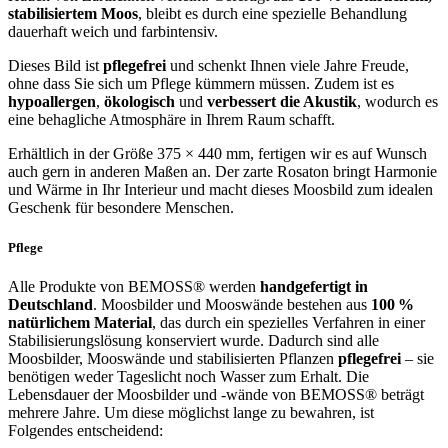
stabilisiertem Moos
, bleibt es durch eine spezielle Behandlung
dauerhaft weich und farbintensiv.
Dieses Bild ist
pflegefrei
und schenkt Ihnen viele Jahre Freude,
ohne dass Sie sich um Pflege kümmern müssen. Zudem ist es
hypoallergen
,
ökologisch
und
verbessert die Akustik
, wodurch es
eine behagliche Atmosphäre in Ihrem Raum schafft.
Erhältlich in der Größe 375 × 440 mm, fertigen wir es auf Wunsch
auch gern in anderen Maßen an. Der zarte Rosaton bringt Harmonie
und Wärme in Ihr Interieur und macht dieses Moosbild zum idealen
Geschenk für besondere Menschen.
Pflege
Alle Produkte von BEMOSS® werden
handgefertigt in
Deutschland
. Moosbilder und Mooswände bestehen aus
100 %
natürlichem Material
, das durch ein spezielles Verfahren in einer
Stabilisierungslösung konserviert wurde. Dadurch sind alle
Moosbilder, Mooswände und stabilisierten Pflanzen
pflegefrei
– sie
benötigen weder Tageslicht noch Wasser zum Erhalt. Die
Lebensdauer der Moosbilder und -wände von BEMOSS® beträgt
mehrere Jahre. Um diese möglichst lange zu bewahren, ist
Folgendes entscheidend: