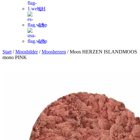
CH
ES
US
Start
/
Moosbilder
/
Moosherzen
/ Moos HERZEN ISLANDMOOS
mono PINK