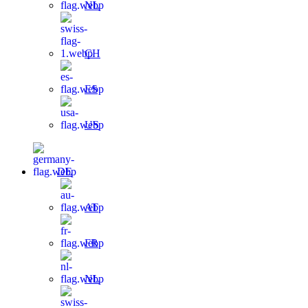
NL
CH
ES
US
DE
AT
FR
NL